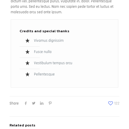
dictum vel, pellentesque purus, vulputate in, dolor. Pellentesque
porta urna. Sed eu lectus. Nam nec sapien pede tortor et luctus et
malesuada arcu sed ante ipsum.
Credits and special thanks
Vivamus dignissim
Fusce nulla
Vestibulum tempus arcu
Pellentesque
Share
122
Related posts