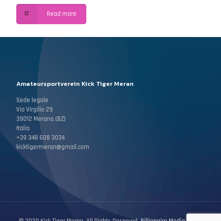
Read more
Amateursportverein Kick Tiger Meran
Sede legale
Via Virgilio 29
39012 Merano (BZ)
Italia
+39 348 608 3034
kicktigermeran@gmail.com
© 2020 Kick Tiger Meran. All Rights Reserved.
Billionaire Media Group