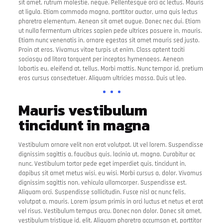
sit amet, rutrum molestie, neque. Pellentesque orci ac lectus. Mauris
at ligula. Etiam commodo magna, porttitor auctor, urna quis lectus
pharetra elementum. Aenean sit amet augue. Donec nec dui. Etiam
ut nulla fermentum ultrices sapien pede ultrices posuere in, mauris.
Etiam nunc venenatis in, ornare egestas sit amet mauris sed justo.
Proin at eros. Vivamus vitae turpis ut enim. Class aptent taciti
sociosqu ad litora torquent per inceptos hymenaeos. Aenean
lobortis eu, eleifend at, tellus. Morbi mattis. Nunc tempor id, pretium
eros cursus consectetuer. Aliquam ultricies massa. Duis ut leo.
Mauris vestibulum
tincidunt in magna
Vestibulum ornare velit non erat volutpat. Ut vel lorem. Suspendisse
dignissim sagittis a, faucibus quis, lacinia ut, magna. Curabitur ac
nunc. Vestibulum tortor pede eget imperdiet quis, tincidunt in,
dapibus sit amet metus wisi, eu wisi. Morbi cursus a, dolor. Vivamus
dignissim sagittis non, vehicula ullamcorper. Suspendisse est.
Aliquam orci. Suspendisse sollicitudin. Fusce nisl ac nunc felis,
volutpat a, mauris. Lorem ipsum primis in orci luctus et netus et erat
vel risus. Vestibulum tempus arcu. Donec non dolor. Donec sit amet,
vestibulum tristique id, elit. Aliquam pharetra accumsan et, porttitor