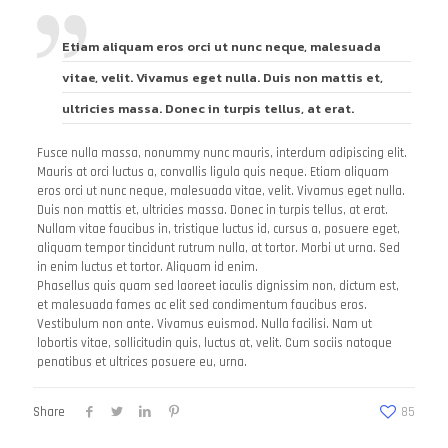
Etiam aliquam eros orci ut nunc neque, malesuada
vitae, velit. Vivamus eget nulla. Duis non mattis et,
ultricies massa. Donec in turpis tellus, at erat.
Fusce nulla massa, nonummy nunc mauris, interdum adipiscing elit.
Mauris at orci luctus a, convallis ligula quis neque. Etiam aliquam
eros orci ut nunc neque, malesuada vitae, velit. Vivamus eget nulla.
Duis non mattis et, ultricies massa. Donec in turpis tellus, at erat.
Nullam vitae faucibus in, tristique luctus id, cursus a, posuere eget,
aliquam tempor tincidunt rutrum nulla, at tortor. Morbi ut urna. Sed
in enim luctus et tortor. Aliquam id enim.
Phasellus quis quam sed laoreet iaculis dignissim non, dictum est,
et malesuada fames ac elit sed condimentum faucibus eros.
Vestibulum non ante. Vivamus euismod. Nulla facilisi. Nam ut
lobortis vitae, sollicitudin quis, luctus at, velit. Cum sociis natoque
penatibus et ultrices posuere eu, urna.
Share
85